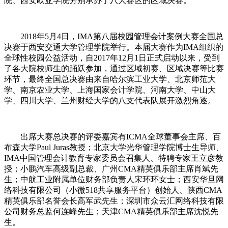
院、西安欧亚学院分别承办了八大赛区的区域决赛。
2018年5月4日，IMA第八届校园管理会计案例大赛全国总
决赛于西安交通大学管理学院举行。本届大赛作为IMA组织的
全球性校园公益活动，自2017年12月1日正式启动以来，受到
了各大院校师生的踊跃参加，通过区域初赛、区域决赛等比赛
环节，最终全国总决赛由来自哈尔滨工业大学、北京师范大
学、南京农业大学、上海国家会计学院、河南大学、中山大
学、四川大学、兰州财经大学的八支代表队展开激烈角逐。
出席大赛总决赛的评委嘉宾有ICMA全球董事会主席、百
布森大学Paul Juras教授；北京大学光华管理学院博士生导师、
IMA中国管理会计教育专家委员会召集人、特聘专家王立彦教
授；小鹏汽车高级副总裁、广州CMA精英俱乐部主席肖斌先
生；中航工业附属单位财务部负责人宋环环女士；西安华旦网
络科技有限公司（小微518共享服务平台）创始人、陕西CMA
精英俱乐部名誉会长高军武先生；深圳市众云汇网络科技有限
公司财务总监何连峰先生；天津CMA精英俱乐部主席沈悦先
生。